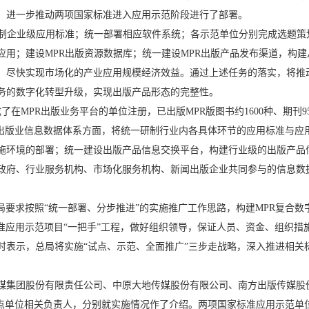
，进一步推动两项国家标准进入应用示范阶段进行了部署。
企业级应用标准；统一部署相应软件系统；各示范单位分别完成选题策
应用；建设MPR出版资源数据库；统一建设MPR出版产品发布渠道，构
，尽快实现市场化的产业应用规模经济效益。通过上述任务的落实，将推
务的数字化转型升级，实现出版产品形态的完整性。
成了在MPR出版业务平台的单位注册，已出版MPR版图书约1600种、期刊
出版业信息数据体系方面，将统一研制行业内各具体环节的应用标准与应
施环境的部署；统一建设出版产品信息交换平台，构建行业级的出版产品信
政府、行业服务机构、市场化服务机构、新闻出版企业共同参与的信息数
局要求按照“统一部署、分步推进”的实施推广工作思路，构建MPR复合
家标准应用示范项目“一把手”工程，做好组织领导，保证人员、资金、组织
示，总局将实施“试点、示范、全面推广”三步走战略，深入推进相关
团股份有限责任公司、中原大地传媒股份有限公司、南方出版传媒股份
准试点单位相关负责人，分别就实施情况作了介绍。两项国家标准应用示范