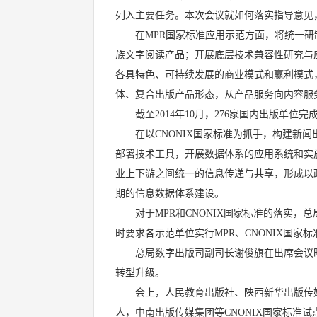
列入主要任务。本次会议就如何落实指导意见
在MPR国家标准应用示范方面，将统一研制
族文字阅读产品；开展底层技术兼容性研究与
各具特色、可持续发展的商业模式和赢利模式
体、复合出版产品形态，从产品服务向内容服
截至2014年10月，276家国内出版单位完
在以CNONIX国家标准为抓手，构建新闻
部署技术工具，开展数据体系的应用系统和实
业上下游之间统一的信息传递与共享，形成以
期的信息数据体系建设。
对于MPR和CNONIX国家标准的落实，总
时要求各示范单位实行MPR、CNONIX国
总局数字出版司副司长谢俊旗在出席会议时表
转型升级。
会上，人民教育出版社、陕西新华出版传媒集
人，中南出版传媒集团等CNONIX国家标